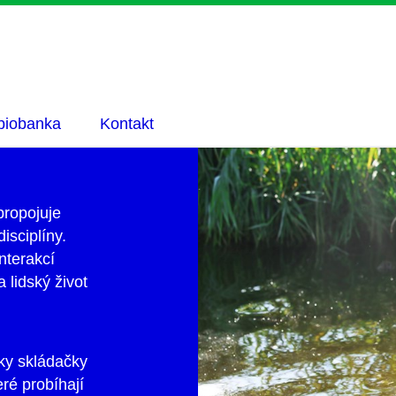
 biobanka
Kontakt
ropojuje
isciplíny.
nterakcí
 lidský život
lky skládačky
ré probíhají