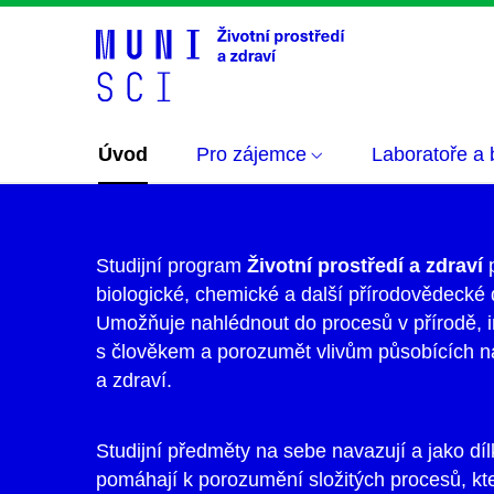
Úvod
Pro zájemce
Laboratoře a
Studijní program
Životní prostředí a zdraví
p
biologické, chemické a další přírodovědecké d
Umožňuje nahlédnout do procesů v přírodě, i
s člověkem a porozumět vlivům působících na
a zdraví.
Studijní předměty na sebe navazují a jako dí
pomáhají k porozumění složitých procesů, kte