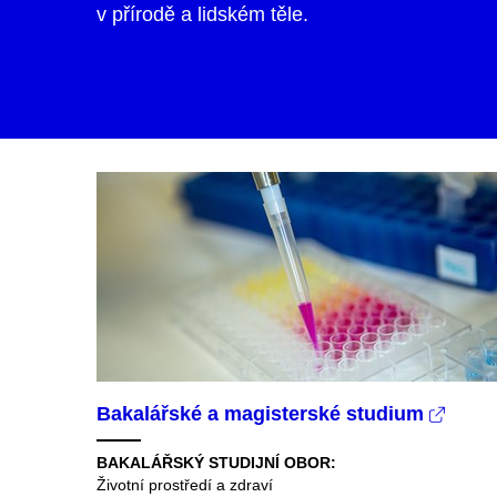
v přírodě a lidském těle.
Bakalářské a magisterské studium
BAKALÁŘSKÝ STUDIJNÍ OBOR:
Životní prostředí a zdraví