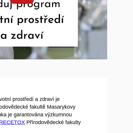
přehrát
Otevřít na youtube.com
votní prostředí a zdraví je
rodovědecké fakultě Masarykovy
ýuka je garantována výzkumnou
RECETOX
Přírodovědecké fakulty