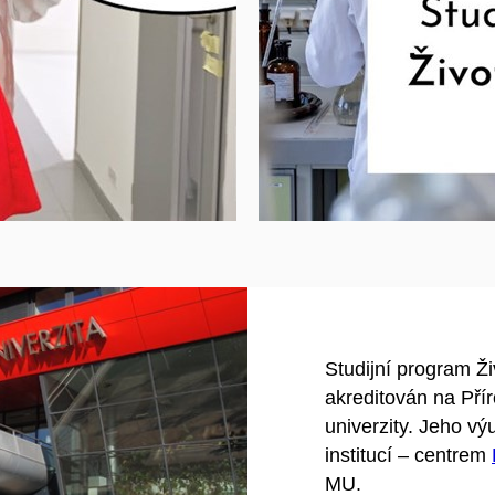
řít na youtube.com
Povolit cookies a 
Studijní program Ži
akreditován na Pří
univerzity. Jeho v
institucí – centrem
MU.