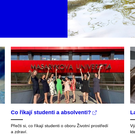
Co říkají studenti a absolventi?
L
Přečti si, co říkají studenti
o oboru Životní prostředí
Vý
a zdraví.
kt